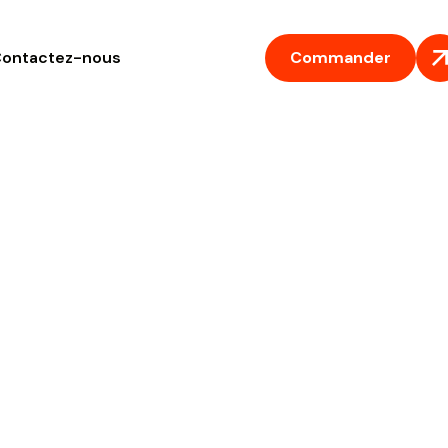
Commander
ontactez-nous
nement IPT
leur prix