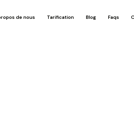
propos de nous
Tarification
Blog
Faqs
C
Votre Abon
au meil