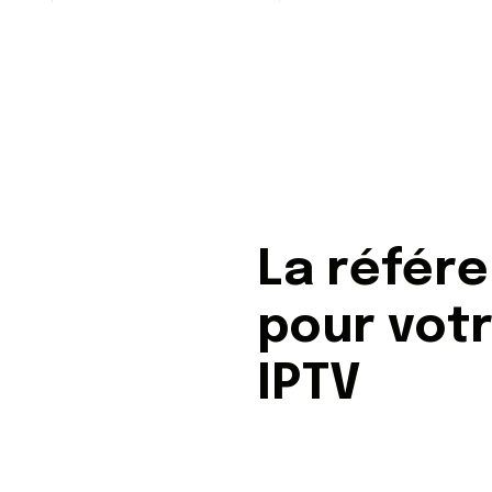
La référ
pour vot
IPTV